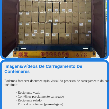
Imagens/vídeos De Carregamento De
Contêineres
Podemos fornecer documentação visual do processo de carregamento do con
incluin
·
Recipiente vazio
·
Contêiner parcialmente carregado
·
Recipiente selado
·
Porta do contêiner (pós-selagem)