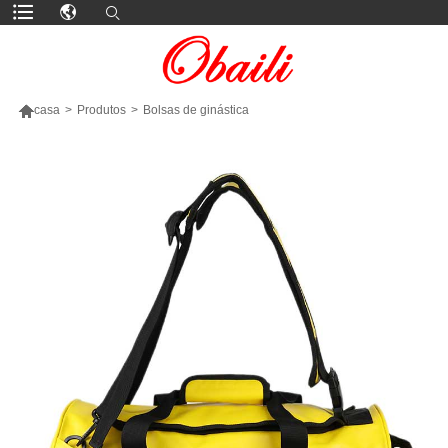

casa
>
Produtos
>
Bolsas de ginástica
MAIS PRODUTOS