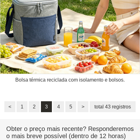
Bolsa térmica reciclada com isolamento e bolsos.
<
1
2
3
4
5
>
total 43 registros
Obter o preço mais recente? Responderemos
o mais breve possível (dentro de 12 horas)